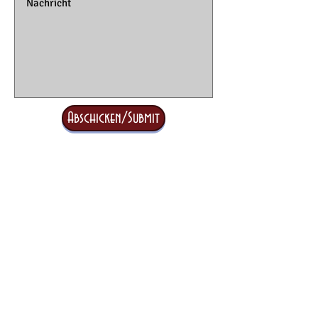
Abschicken/Submit
© 2024 English Classroom Theatre
**Theater-basierte Workshops auf Englisch
und Deutsch für
Schüler und Studenten aller Schularten
Drama-based Pedagogy
Workshop für Lehrer
und
Referendaren
Leipzig/Halle, Deutschland